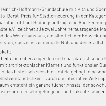
e Heinrich-Hoffmann-Grundschule mit Kita und Spor
tto-Borst-Preis für Stadterneuerung in der Kategori
aratur trifft auf Bildungsauftrag' eine Anerkennun
ädte e.V.' zeichnet alle zwei Jahre herausragende 
 des Weiterbaus aus, die sämtlich der Entwicklung
eisten, dass eine zeitgemäße Nutzung den Stadtch
koll:
rbeit einen überzeugenden und charakteristischen B
n mit architektonischer Klarheit und funktionaler Du
in das historisch sensible Umfeld gelingt in besond
bstverständlichkeit. Durch die integrative Verknüp
aum entsteht ein ganzheitlicher Ansatz, der sowohl
 Insgesamt ein sehr gelungener und zukunftsfähiger 