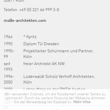
50677 Köln
Telefon +49 (0) 221 66 999 3-0
ms@v-architekten.com
1964
* Kyritz
1990
Diplom TU Dresden
1990-
Projektleiter Schürmann und Partner,
99
Köln
seit
freier Architekt AK NW
1993
1996-
Lüderwaldt Scholz Verhoff Architekten,
2000
Köln
2000-
Lehrauftrag an der RWTH Aachen
Wir verwenden Cookies, um die Nutzbarkeit unserer Seiten zu
08
optimieren. Durch die weitere Nutzung der Webseite stimmen
2001-
Sie der Verwendung von Cookies zu.
Lehrauftrag FH Aachen
Mehr Infos
07