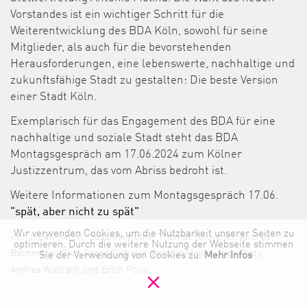
Vorstandes ist ein wichtiger Schritt für die
Weiterentwicklung des BDA Köln, sowohl für seine
Mitglieder, als auch für die bevorstehenden
Herausforderungen, eine lebenswerte, nachhaltige und
zukunftsfähige Stadt zu gestalten: Die beste Version
einer Stadt Köln.
Exemplarisch für das Engagement des BDA für eine
nachhaltige und soziale Stadt steht das BDA
Montagsgespräch am 17.06.2024 zum Kölner
Justizzentrum, das vom Abriss bedroht ist.
Weitere Informationen zum Montagsgespräch 17.06.
"spät, aber nicht zu spät"
Wir verwenden Cookies, um die Nutzbarkeit unserer Seiten zu
v.l.n.r. Jan Hertel, Susanne Kothe, Thomas Knüvener, Andrea
optimieren. Durch die weitere Nutzung der Webseite stimmen
Bachmann, Prof. Georg Giebeler, Antonio Molina, Ingo Plato,
Sie der Verwendung von Cookies zu.
Mehr Infos
Andrea Wallrath und Erich Pössl
clear