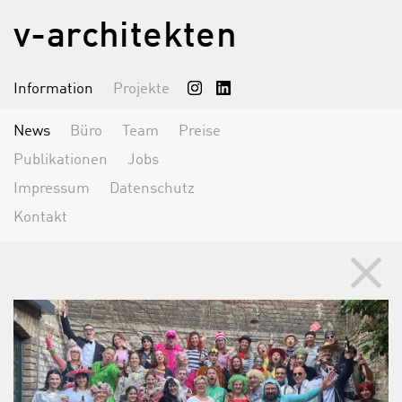
v-architekten
Information
Projekte
News
Büro
Team
Preise
Publikationen
Jobs
Impressum
Datenschutz
Kontakt
clear