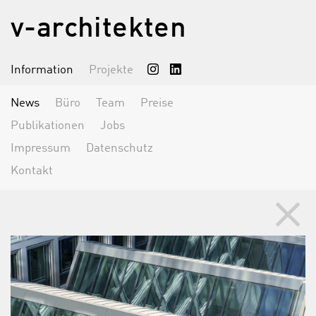
v-architekten
Information
Projekte
News
Büro
Team
Preise
Publikationen
Jobs
Impressum
Datenschutz
Kontakt
clear