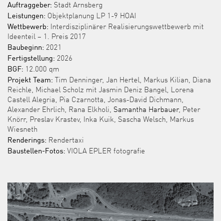
Auftraggeber:
Stadt Arnsberg
Leistungen:
Objektplanung LP 1-9 HOAI
Wettbewerb:
Interdisziplinärer Realisierungswettbewerb mit
Ideenteil – 1. Preis 2017
Baubeginn:
2021
Fertigstellung:
2026
BGF:
12.000 qm
Projekt Team:
Tim Denninger, Jan Hertel, Markus Kilian, Diana
Reichle, Michael Scholz mit
Jasmin Deniz Bangel
, Lorena
Castell Alegria, Pia Czarnotta, Jonas-David Dichmann,
Alexander Ehrlich, Rana Elkholi,
Samantha Harbauer
, Peter
Knörr, Preslav Krastev, Inka Kuik, Sascha Welsch, Markus
Wiesneth
Renderings:
Rendertaxi
Baustellen-Fotos:
VIOLA EPLER fotografie