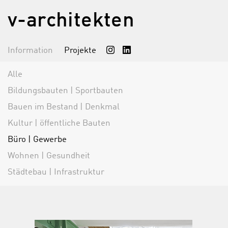
v-architekten
Information
Projekte
Alle
Bildungsbauten | Sportbauten
Bauen im Bestand | Denkmal
Kultur | öffentliche Bauten
Büro | Gewerbe
Wohnen | Gesundheit
Städtebau | Infrastruktur