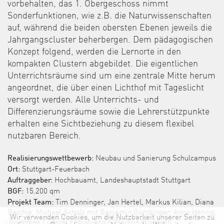
vorbehalten, das 1. Obergeschoss nimmt
Sonderfunktionen, wie z.B. die Naturwissenschaften
auf, während die beiden obersten Ebenen jeweils die
Jahrgangscluster beherbergen. Dem pädagogischen
Konzept folgend, werden die Lernorte in den
kompakten Clustern abgebildet. Die eigentlichen
Unterrichtsräume sind um eine zentrale Mitte herum
angeordnet, die über einen Lichthof mit Tageslicht
versorgt werden. Alle Unterrichts- und
Differenzierungsräume sowie die Lehrerstützpunkte
erhalten eine Sichtbeziehung zu diesem flexibel
nutzbaren Bereich.
Realisierungswettbewerb:
Neubau und Sanierung Schulcampus
Ort:
Stuttgart-Feuerbach
Auftraggeber:
Hochbauamt, Landeshauptstadt Stuttgart
BGF:
15.200 qm
Projekt Team:
Tim Denninger, Jan Hertel, Markus Kilian, Diana
Reichle, Michael Scholz mit Benjamin Gumbinger, Anna Hering,
Wir verwenden Cookies, um die Nutzbarkeit unserer Seiten zu
Josephine Lüders, Fabian Stolz, Markus Wiesneth